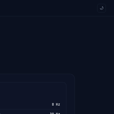
🌙
8
Hz