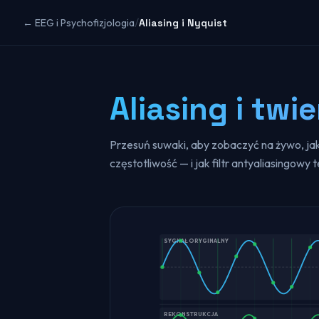
/
← EEG i Psychofizjologia
Aliasing i Nyquist
Aliasing i twi
Przesuń suwaki, aby zobaczyć na żywo, ja
częstotliwość — i jak filtr antyaliasingowy
SYGNAŁ ORYGINALNY
REKONSTRUKCJA