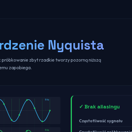
erdzenie Nyquista
k próbkowanie zbyt rzadkie tworzy pozorną niższą
 temu zapobiega.
8
Hz
✓ Brak aliasingu
Częstotliwość sygnału
8 Hz