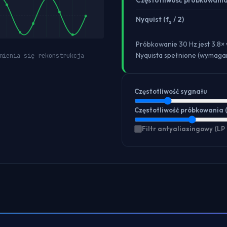
Częstotliwość próbkowani
Nyquist (f
/ 2)
s
Próbkowanie 30 Hz jest 3.8× 
Nyquista spełnione (wymagan
mienia się rekonstrukcja
Częstotliwość sygnału
Częstotliwość próbkowania 
Filtr antyaliasingowy (LP