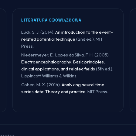
LITERATURA OBOWIĄZKOWA
Luck, S. J. (2014).
An introduction to the event-
related potential technique
(2nd ed.). MIT
Press.
Niedermeyer, E., Lopes da Silva, F. H. (2005).
Electroencephalography: Basic principles,
clinical applications, and related fields
(5th ed.).
Lippincott Williams & Wilkins.
Cohen, M. X. (2014).
Analyzing neural time
series data: Theory and practice.
MIT Press.