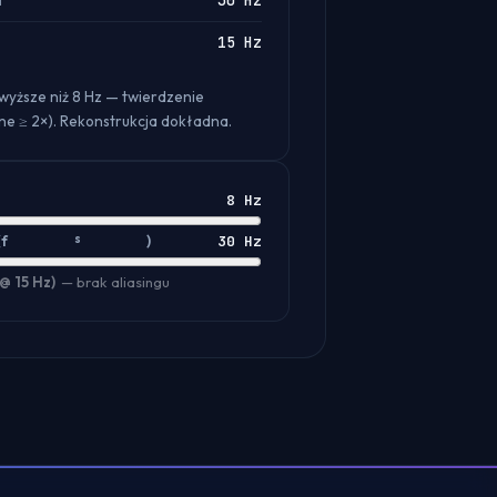
a
30
Hz
15
Hz
wyższe niż 8 Hz — twierdzenie
e ≥ 2×). Rekonstrukcja dokładna.
8
Hz
s
(f
)
30
Hz
 @
15
Hz)
— brak aliasingu