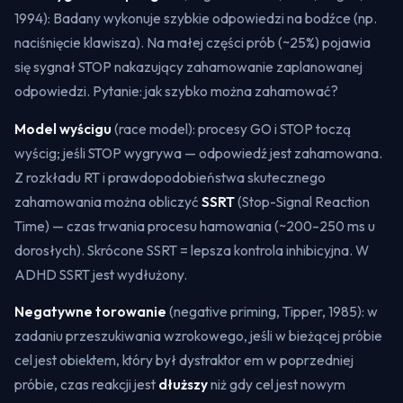
1994): Badany wykonuje szybkie odpowiedzi na bodźce (np.
naciśnięcie klawisza). Na małej części prób (~25%) pojawia
się sygnał STOP nakazujący zahamowanie zaplanowanej
odpowiedzi. Pytanie: jak szybko można zahamować?
Model wyścigu
(
race model
): procesy GO i STOP toczą
wyścig; jeśli STOP wygrywa — odpowiedź jest zahamowana.
Z rozkładu RT i prawdopodobieństwa skutecznego
zahamowania można obliczyć
SSRT
(
Stop-Signal Reaction
Time
) — czas trwania procesu hamowania (~200–250 ms u
dorosłych). Skrócone SSRT = lepsza kontrola inhibicyjna. W
ADHD SSRT jest wydłużony.
Negatywne torowanie
(
negative priming
, Tipper, 1985): w
zadaniu przeszukiwania wzrokowego, jeśli w bieżącej próbie
cel jest obiektem, który był dystraktor em w poprzedniej
próbie, czas reakcji jest
dłuższy
niż gdy cel jest nowym