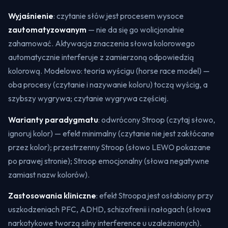
Wyjaśnienie
: czytanie słów jest procesem wysoce
zautomatyzowanym
— nie da się go wolicjonalnie
zahamować. Aktywacja znaczenia słowa kolorowego
automatycznie interferuje z zamierzoną odpowiedzią
kolorową. Modelowo: teoria wyścigu (
horse race model
) —
oba procesy (czytanie i nazywanie koloru) toczą wyścig, a
szybszy wygrywa; czytanie wygrywa częściej.
Warianty paradygmatu
: odwrócony Stroop (czytaj słowo,
ignoruj kolor) — efekt minimalny (czytanie nie jest zakłócane
przez kolor); przestrzenny Stroop (słowo LEWO pokazane
po prawej stronie); Stroop emocjonalny (słowa negatywne
zamiast nazw kolorów).
Zastosowania kliniczne
: efekt Stroopa jest osłabiony przy
uszkodzeniach PFC, ADHD, schizofrenii i nałogach (słowa
narkotykowe tworzą silny interference u uzależnionych).