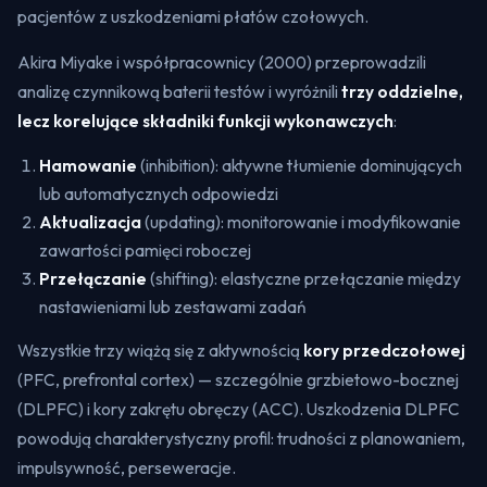
pacjentów z uszkodzeniami płatów czołowych.
Akira Miyake i współpracownicy (2000) przeprowadzili
analizę czynnikową baterii testów i wyróżnili
trzy oddzielne,
lecz korelujące składniki funkcji wykonawczych
:
Hamowanie
(
inhibition
): aktywne tłumienie dominujących
lub automatycznych odpowiedzi
Aktualizacja
(
updating
): monitorowanie i modyfikowanie
zawartości pamięci roboczej
Przełączanie
(
shifting
): elastyczne przełączanie między
nastawieniami lub zestawami zadań
Wszystkie trzy wiążą się z aktywnością
kory przedczołowej
(PFC,
prefrontal cortex
) — szczególnie grzbietowo-bocznej
(DLPFC) i kory zakrętu obręczy (ACC). Uszkodzenia DLPFC
powodują charakterystyczny profil: trudności z planowaniem,
impulsywność, perseweracje.