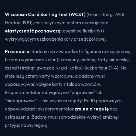
Wisconsin Card Sorting Test (WCST)
(Grant i Berg, 1948;
Heaton, 1981) jest klasycznym testem oceniającym
elastyczność poznawczą
(
cognitive flexibility
) i
wykrywającym uszkodzenia kory przedczołowej.
Procedura
: Badany ma zestaw kart z figurami różniącymi się
trzema wymiarami: kolor (czerwony, zielony, żółty, niebieski),
kształt (trójkąt, gwiazda, krzyż, kółko) i liczba figur (1–4). Na
stole leżą cztery karty wzorcowe, a badany musi
dopasowywać kolejne karty z talii do wzorców.
Eksperymentator mówi jedynie "poprawnie" lub
"niepoprawnie" — nie wyjaśnia reguły. Po 10 poprawnych
odpowiedziach eksperymentator
zmienia regułę
bez
ostrzeżenia. Badany musi samodzielnie wykryć zmianę i
przyjąć nową regułę.