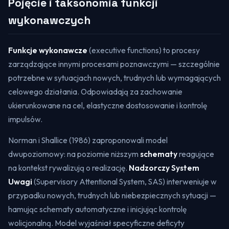
Pojęcie i taksonomia funkcji
wykonawczych
Funkcje wykonawcze
(
executive functions
) to procesy
zarządzające innymi procesami poznawczymi — szczególnie
potrzebne w sytuacjach nowych, trudnych lub wymagających
celowego działania. Odpowiadają za zachowanie
ukierunkowane na cel, elastyczne dostosowanie i kontrolę
impulsów.
Norman i Shallice (1986) zaproponowali model
dwupoziomowy: na poziomie niższym
schematy
reagujące
na kontekst rywalizują o realizację.
Nadzorczy System
Uwagi
(
Supervisory Attentional System, SAS
) interweniuje w
przypadku nowych, trudnych lub niebezpiecznych sytuacji —
hamując schematy automatyczne i inicjując kontrolę
wolicjonalną. Model wyjaśniał specyficzne deficyty