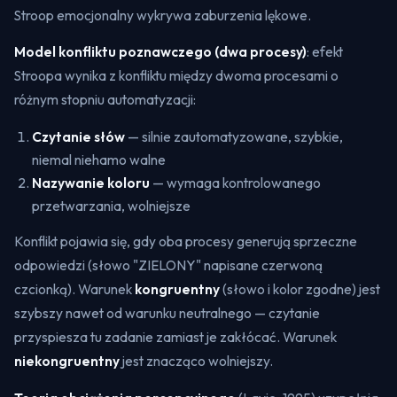
Stroop emocjonalny wykrywa zaburzenia lękowe.
Model konfliktu poznawczego (dwa procesy)
: efekt
Stroopa wynika z konfliktu między dwoma procesami o
różnym stopniu automatyzacji:
Czytanie słów
— silnie zautomatyzowane, szybkie,
niemal niehamo walne
Nazywanie koloru
— wymaga kontrolowanego
przetwarzania, wolniejsze
Konflikt pojawia się, gdy oba procesy generują sprzeczne
odpowiedzi (słowo "ZIELONY" napisane czerwoną
czcionką). Warunek
kongruentny
(słowo i kolor zgodne) jest
szybszy nawet od warunku neutralnego — czytanie
przyspiesza tu zadanie zamiast je zakłócać. Warunek
niekongruentny
jest znacząco wolniejszy.