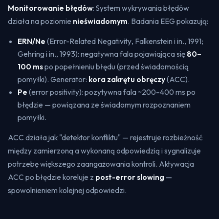
Monitorowanie błędów
: System wykrywania błędów
działa na poziomie
nieświadomym
. Badania EEG pokazują:
ERN/Ne
(
Error-Related Negativity
, Falkenstein i in., 1991;
Gehring i in., 1993): negatywna fala pojawiająca się
80–
100 ms
po popełnieniu błędu (przed świadomością
pomyłki). Generator:
kora zakrętu obręczy
(ACC).
Pe
(
error positivity
): pozytywna fala ~200–400 ms po
błędzie — powiązana ze świadomym rozpoznaniem
pomyłki.
ACC działa jak "detektor konfliktu" — rejestruje rozbieżność
między zamierzoną a wykonaną odpowiedzią i sygnalizuje
potrzebę większego zaangażowania kontroli. Aktywacja
ACC po błędzie koreluje z
post-error slowing
—
spowolnieniem kolejnej odpowiedzi.