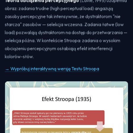
Teoria obciążenia percepcyjnego
(Lavie, 1995) uzupełnia
obraz: zadania trudne (
high perceptual load
) angażują
zasoby percepcyjne tak intensywnie, że dystraktorom "nie
starcza" zasobów — selekcja wczesna. Zadania łatwe (
low
load
) pozwalają dystraktorom na dostęp do przetwarzania —
selekcja późna. W kontekście Stroopa: zadania o wysokim
obciążeniu percepcyjnym osłabiają efekt interferencji
kolorów-słów.
→ Wypróbuj interaktywną wersję Testu Stroopa