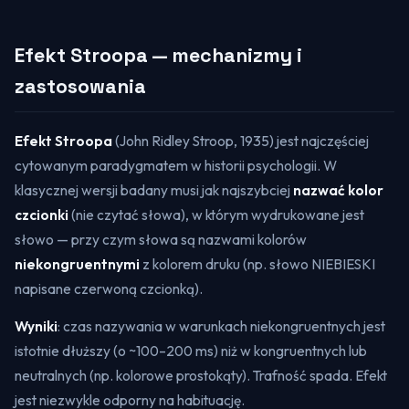
Efekt Stroopa — mechanizmy i
zastosowania
Efekt Stroopa
(John Ridley Stroop, 1935) jest najczęściej
cytowanym paradygmatem w historii psychologii. W
klasycznej wersji badany musi jak najszybciej
nazwać kolor
czcionki
(nie czytać słowa), w którym wydrukowane jest
słowo — przy czym słowa są nazwami kolorów
niekongruentnymi
z kolorem druku (np. słowo NIEBIESKI
napisane czerwoną czcionką).
Wyniki
: czas nazywania w warunkach niekongruentnych jest
istotnie dłuższy (o ~100–200 ms) niż w kongruentnych lub
neutralnych (np. kolorowe prostokąty). Trafność spada. Efekt
jest niezwykle odporny na habituację.