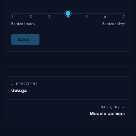
1
2
3
4
5
6
7
Bardzo trudny
Bardzo łatwy
Dalej →
← POPRZEDNI
Uwaga
NASTĘPNY →
Modele pamięci