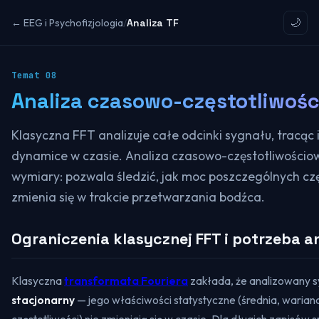
← EEG i Psychofizjologia
/
Analiza TF
🌙
Temat
08
Analiza czasowo-częstotliwoś
Klasyczna FFT analizuje całe odcinki sygnału, tracąc
dynamice w czasie. Analiza czasowo-częstotliwościo
wymiary: pozwala śledzić, jak moc poszczególnych czę
zmienia się w trakcie przetwarzania bodźca.
Ograniczenia klasycznej FFT i potrzeba an
Klasyczna
transformata Fouriera
zakłada, że analizowany s
stacjonarny
— jego właściwości statystyczne (średnia, warianc
częstotliwości) nie zmieniają się w czasie. Dla długich zapisó