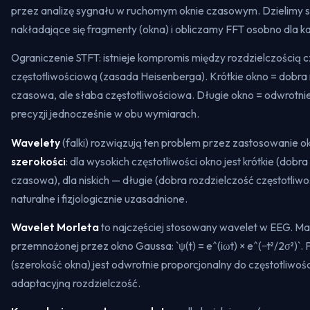
przez analizę sygnału w ruchomym oknie czasowym. Dzielimy sy
nakładające się fragmenty (okna) i obliczamy FFT osobno dla 
Ograniczenie STFT: istnieje kompromis między rozdzielczością
częstotliwościową (zasada Heisenberga). Krótkie okno = dobra
czasowa, ale słaba częstotliwościowa. Długie okno = odwrotn
precyzji jednocześnie w obu wymiarach.
Wavelety
(falki) rozwiązują ten problem przez zastosowanie o
szerokości
: dla wysokich częstotliwości okno jest krótkie (dobr
czasowa), dla niskich — długie (dobra rozdzielczość częstotliwo
naturalne i fizjologicznie uzasadnione.
Wavelet Morleta
to najczęściej stosowany wavelet w EEG. Ma
przemnożonej przez okno Gaussa: `ψ(t) = e^(iωt) × e^(−t²/2σ²)`. 
(szerokość okna) jest odwrotnie proporcjonalny do częstotliwości
adaptacyjną rozdzielczość.