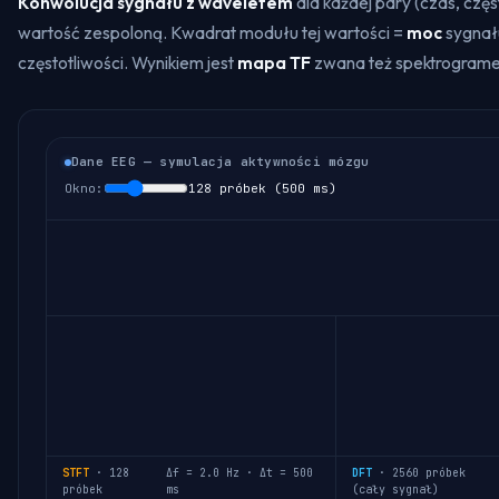
Konwolucja sygnału z waveletem
dla każdej pary (czas, częs
wartość zespoloną. Kwadrat modułu tej wartości =
moc
sygnał
częstotliwości. Wynikiem jest
mapa TF
zwana też spektrogram
Dane EEG — symulacja aktywności mózgu
Okno:
128
próbek (
500
ms)
DFT
·
2560
próbek
STFT
·
128
Δf =
2.0
Hz · Δt =
500
(cały sygnał)
próbek
ms