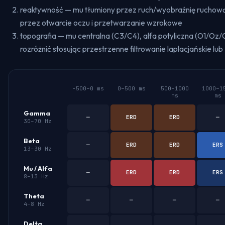
reaktywność — mu tłumiony przez ruch/wyobraźnię ruchową,
przez otwarcie oczu i przetwarzanie wzrokowe
topografia — mu centralna (C3/C4), alfa potyliczna (O1/Oz/
rozróżnić stosując przestrzenne filtrowanie laplacjańskie lub
−500–0 ms
0–500 ms
500–1000
1000–1
ms
ms
Gamma
─
ERD
ERD
─
30–70 Hz
Beta
─
ERD
ERD
ERS
13–30 Hz
Mu / Alfa
─
ERD
ERD
ERS
8–13 Hz
Theta
─
─
─
─
4–8 Hz
Delta