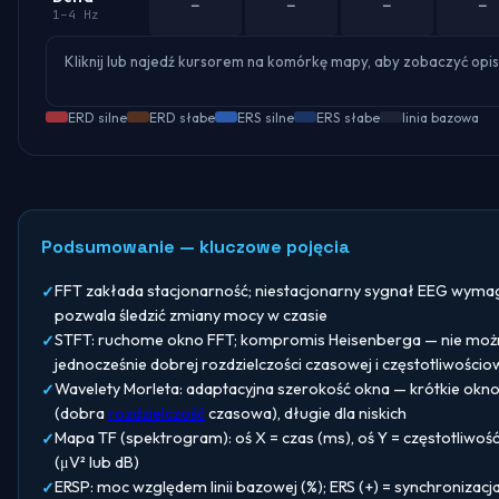
─
─
─
─
1–4 Hz
Kliknij lub najedź kursorem na komórkę mapy, aby zobaczyć opis
ERD silne
ERD słabe
ERS silne
ERS słabe
linia bazowa
Podsumowanie — kluczowe pojęcia
FFT zakłada stacjonarność; niestacjonarny sygnał EEG wym
pozwala śledzić zmiany mocy w czasie
STFT: ruchome okno FFT; kompromis Heisenberga — nie moż
jednocześnie dobrej rozdzielczości czasowej i częstotliwościo
Wavelety Morleta: adaptacyjna szerokość okna — krótkie okno
(dobra
rozdzielczość
czasowa), długie dla niskich
Mapa TF (spektrogram): oś X = czas (ms), oś Y = częstotliwość
(μV² lub dB)
ERSP: moc względem linii bazowej (%); ERS (+) = synchronizacja