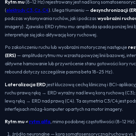
Rytm mu
(8–12 Hz) rejestrowany jest nad korą somatosensoryc
(
elektrody C3, Cz, C4
). Ulega tłumieniu —
desynchronizacji (E
podczas wykonywania ruchów, jak i podczas
wyobraźni rucho
imagery). Zjawisko ERD rytmu mu: amplituda spada poniżej linii
interpretuje się jako aktywację kory ruchowej.
Po zakończeniu ruchu lub wyobraźni motorycznej następuje
res
(ERS)
— amplituda rytmu mu wzrasta powyżej linii bazowej, int
aktywne hamowanie lub przywrócenie stanu gotowości kory ruc
rebound dotyczy szczególnie pasma beta 18–25 Hz).
Lateralizacja ERD
jest kluczową cechą kliniczną i BCI-aplikac
ruchu prawą ręką → ERD wyraźny nad lewą korą ruchową (C3);
lewą ręką → ERD nad prawą (C4). Ta asymetria C3/C4 jest pods
interfejsach mózg-komputer opartych na motor imagery.
Rytm mu ≠
rytm alfa
, mimo podobnej częstotliwości (8–12 Hz).
źródło neuronalne — kora somatosensoryczna/ruchowa vs.