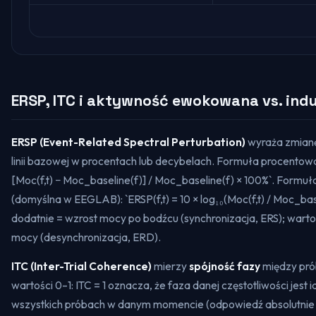
ERSP, ITC i aktywność ewokowana vs. in
ERSP (Event-Related Spectral Perturbation)
wyraża zmian
linii bazowej w procentach lub decybelach. Formuła procentowa:
[Moc(f,t) − Moc_baseline(f)] / Moc_baseline(f) × 100%`. Formu
(domyślna w EEGLAB): `ERSP(f,t) = 10 × log₁₀(Moc(f,t) / Moc_bas
dodatnie = wzrost mocy po bodźcu (synchronizacja, ERS); wart
mocy (desynchronizacja, ERD).
ITC (Inter-Trial Coherence)
mierzy
spójność fazy
między pró
wartości 0–1: ITC = 1 oznacza, że faza danej częstotliwości jest
wszystkich próbach w danym momencie (odpowiedź absolutnie