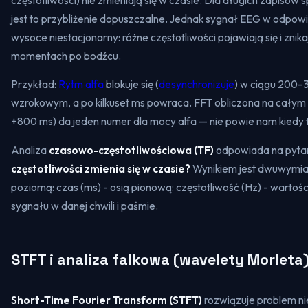
jest to przybliżenie dopuszczalne. Jednak sygnał EEG w odpowi
wysoce niestacjonarny: różne częstotliwości pojawiają się i znik
momentach po bodźcu.
Przykład:
Rytm alfa
blokuje się (
desynchronizuje
) w ciągu 200–
wzrokowym, a po kilkuset ms powraca. FFT obliczona na całym
+800 ms) da jeden numer dla mocy alfa — nie powie nam
kiedy
Analiza
czasowo-częstotliwościowa (TF)
odpowiada na pyta
częstotliwości zmienia się w czasie?
Wynikiem jest dwuwymia
poziomą: czas (ms) - osią pionową: częstotliwość (Hz) - wartoś
sygnału w danej chwili i paśmie.
STFT i analiza falkowa (wavelety Morleta
Short-Time Fourier Transform (STFT)
rozwiązuje problem ni