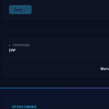
Dalej →
← POPRZEDNI
ERP
Meto
OPRACOWANIE