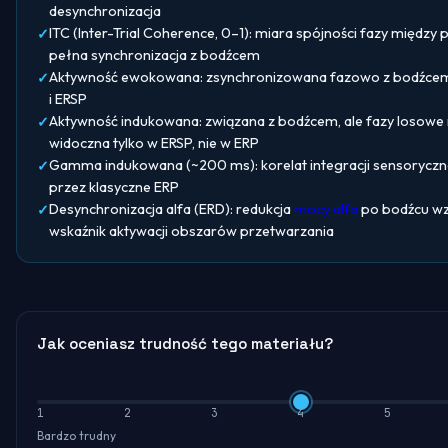
desynchronizacja
ITC (Inter-Trial Coherence, 0–1): miara spójności fazy między 
pełna synchronizacja z bodźcem
Aktywność ewokowana: zsynchronizowana fazowo z bodźcem
i ERSP
Aktywność indukowana: związana z bodźcem, ale fazy losowe
widoczna tylko w ERSP, nie w ERP
Gamma indukowana (~200 ms): korelat integracji sensoryczn
przez klasyczne ERP
Desynchronizacja alfa (ERD): redukcja
mocy alfa
po bodźcu w
wskaźnik aktywacji obszarów przetwarzania
Jak oceniasz trudność tego materiału?
1
2
3
4
5
Bardzo trudny