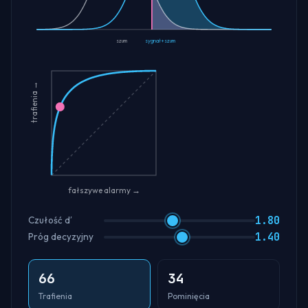
szum
sygnał+szum
trafienia →
fałszywe alarmy →
1.80
Czułość d′
1.40
Próg decyzyjny
66
34
Trafienia
Pominięcia