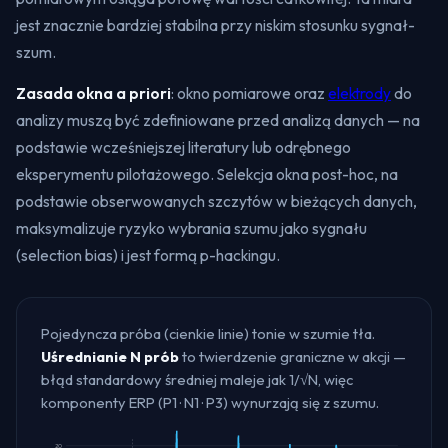
jest znacznie bardziej stabilna przy niskim stosunku sygnał-
szum.
Zasada okna a priori
: okno pomiarowe oraz
elektrody
do
analizy muszą być zdefiniowane przed analizą danych — na
podstawie wcześniejszej literatury lub odrębnego
eksperymentu pilotażowego. Selekcja okna post-hoc, na
podstawie obserwowanych szczytów w bieżących danych,
maksymalizuje ryzyko wybrania szumu jako sygnału
(selection bias) i jest formą p-hackingu.
Pojedyncza próba (cienkie linie) tonie w szumie tła.
Uśrednianie N prób
to twierdzenie graniczne w akcji —
błąd standardowy średniej maleje jak 1/√N, więc
komponenty ERP (P1 · N1 · P3) wynurzają się z szumu.
20