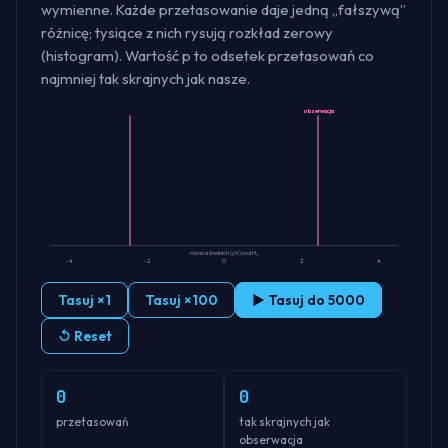
wymienne. Każde przetasowanie daje jedną „fałszywą”
różnicę; tysiące z nich rysują rozkład zerowy
(histogram). Wartość p to odsetek przetasowań co
najmniej tak skrajnych jak nasze.
obserwacja
różnica średnich (μV) pod H₀
-4
-2
0
2
4
Tasuj ×1
Tasuj ×100
▶
Tasuj do 5000
↺
Reset
0
0
przetasowań
tak skrajnych jak
obserwacja