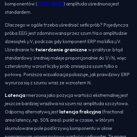
komponentów (
P300, N400
) amplituda uśredniona jest
standardem.
Dlaczego w ogóle trzeba uśredniać setki prób? Pojedyncza
próba EEG jest zdominowana przez szum tła o amplitudzie
dziesiątek μV, podczas gdy komponent ERP ma kilka μV.
Uśrednianie to
twierdzenie graniczne
w praktyce: błąd
standardowy średniej maleje proporcjonalnie do 1/√N, więc
czterokrotny wzrost liczby prób zmniejsza szum tylko o
połowę. Poniższa wizualizacja pokazuje, jak prawdziwy ERP
wynurza się z szumu wraz ze wzrostem N.
Latencja
mierzona jako pozycja wartości ekstremalnej jest
jeszcze bardziej wrażliwa na szum niż amplituda szczytowa.
Odporną alternatywą jest
latencja frakcyjna
(fractional
area latency, np. 50% area): punkt w czasie, w którym
skumulowane pole pod krzywą komponentu w oknie
pomiarowym osiąga połowę wartości całkowitej. Ta miara