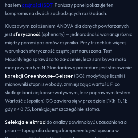
hasłem
czujności i SDT
. Poniższy panel pokazuje ten
kompromis na dwóch zachodzących rozkładach.
Kluczowym założeniem ANOVA dla danych powtarzanych
jest
sferyczność
(sphericity) — jednorodność wariancji różnic
między parami poziomów czynnika. Przy trzech lub więcej
warunkach sferyczność często jest naruszana. Test
Mauchly'ego sprawdza to założenie, lecz sam bywa mało
moc przy małym N. Standardową procedurą jest stosowanie
korekcji Greenhouse-Geisser
(GG): modyfikuje liczniki i
mianowniki stopni swobody, zmniejszając wartość F, co
skutkuje bardziej konserwatywnym, lecz poprawnym testem.
Wartość ε (epsilon) GG zawiera się w przedziale [1/(k−1), 1];
gdy ε < 0,75, korekcja jest szczególnie istotna.
Selekcja elektrod
do analizy powinna być uzasadniona a
priori — topografia danego komponentu jest opisana w