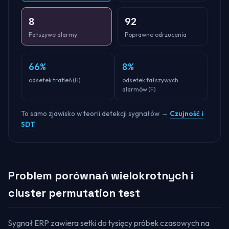
8
92
Fałszywe alarmy
Poprawne odrzucenia
66
%
8
%
odsetek trafień (H)
odsetek fałszywych
alarmów (F)
To samo zjawisko w teorii detekcji sygnałów →
Czujność i
SDT
Problem porównań wielokrotnych i
cluster permutation test
Sygnał ERP zawiera setki do tysięcy próbek czasowych na