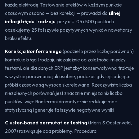
każdą elektrodę. Testowanie efektów w każdym punkcie
czasowym osobno — bez korekcji — prowadzi do
silnej
inflacji błędu I rodzaju
: przy α = .05 i 500 punktach
oczekujemy 25 fałszywie pozytywnych wyników nawet przy
braku efektu.
Korekcja Bonferroniego
(podziel α przez liczbę porównań)
kontroluje błąd I rodzaju niezależnie od zależności między
testami, ale dla danych ERP jest zbyt konserwatywna: traktuje
wszystkie porównania jak osobne, podczas gdy sąsiadujące
próbki czasowe są wysoce skorelowane. Rzeczywista liczba
niezależnych porównań jest znacznie mniejsza niż liczba
punktów, więc Bonferroni dramatycznie redukuje moc
statystyczną i generuje fałszywie negatywne wyniki.
Cluster-based permutation testing
(Maris & Oostenveld,
2007) rozwiązuje oba problemy. Procedura: