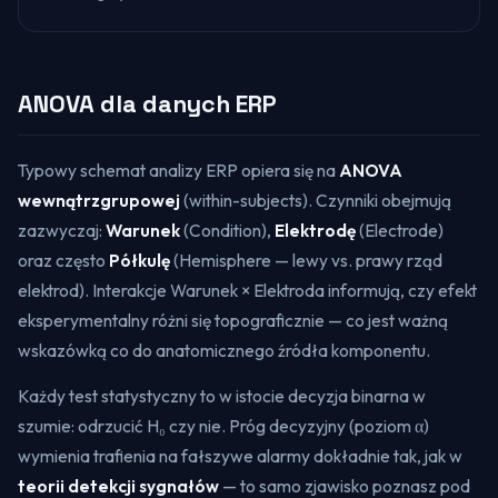
ANOVA dla danych ERP
Typowy schemat analizy ERP opiera się na
ANOVA
wewnątrzgrupowej
(within-subjects). Czynniki obejmują
zazwyczaj:
Warunek
(Condition),
Elektrodę
(Electrode)
oraz często
Półkulę
(Hemisphere — lewy vs. prawy rząd
elektrod). Interakcje Warunek × Elektroda informują, czy efekt
eksperymentalny różni się topograficznie — co jest ważną
wskazówką co do anatomicznego źródła komponentu.
Każdy test statystyczny to w istocie decyzja binarna w
szumie: odrzucić H₀ czy nie. Próg decyzyjny (poziom α)
wymienia trafienia na fałszywe alarmy dokładnie tak, jak w
teorii detekcji sygnałów
— to samo zjawisko poznasz pod