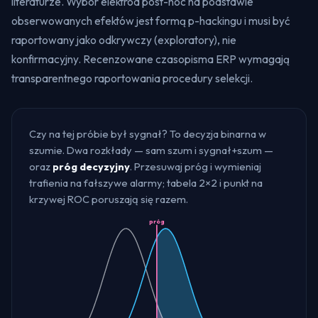
literaturze. Wybór elektrod post-hoc na podstawie
obserwowanych efektów jest formą p-hackingu i musi być
raportowany jako odkrywczy (exploratory), nie
konfirmacyjny. Recenzowane czasopisma ERP wymagają
transparentnego raportowania procedury selekcji.
Czy na tej próbie był sygnał? To decyzja binarna w
szumie. Dwa rozkłady — sam szum i sygnał+szum —
oraz
próg decyzyjny
. Przesuwaj próg i wymieniaj
trafienia na fałszywe alarmy; tabela 2×2 i punkt na
krzywej ROC poruszają się razem.
próg