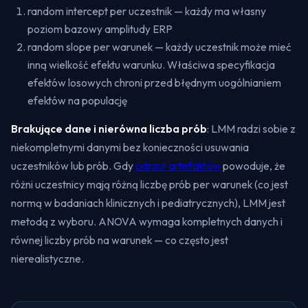
random intercept per uczestnik — każdy ma własny
poziom bazowy amplitudy ERP
random slope per warunek — każdy uczestnik może mieć
inną wielkość efektu warunku. Właściwa specyfikacja
efektów losowych chroni przed błędnym uogólnianiem
efektów na populację
Brakujące dane i nierówna liczba prób
: LMM radzi sobie z
niekompletnymi danymi bez konieczności usuwania
uczestników lub prób. Gdy
odrzut artefaktów
powoduje, że
różni uczestnicy mają różną liczbę prób per warunek (co jest
normą w badaniach klinicznych i pediatrycznych), LMM jest
metodą z wyboru. ANOVA wymaga kompletnych danych i
równej liczby prób na warunek — co często jest
nierealistyczne.