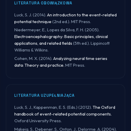
LITERATURA OBOWIĄZKOWA
Luck, S. J. (2014).
An introduction to the event-related
potential technique
(2nd ed.). MIT Press.
Niedermeyer, E., Lopes da Silva, F. H. (2005).
Electroencephalography: Basic principles, clinical
applications, and related fields
(5th ed.). Lippincott
Williams & Wilkins.
Cohen, M. X. (2014).
Analyzing neural time series
data: Theory and practice.
MIT Press.
LITERATURA UZUPEŁNIAJĄCA
Luck, S. J., Kappenman, E. S. (Eds.) (2012).
The Oxford
handbook of event-related potential components.
Oxford University Press.
Makeig, S., Debener, S., Onton, J., Delorme, A. (2004).