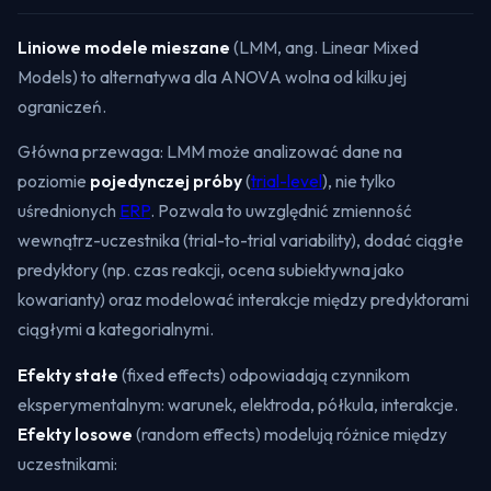
Liniowe modele mieszane
(LMM, ang. Linear Mixed
Models) to alternatywa dla ANOVA wolna od kilku jej
ograniczeń.
Główna przewaga: LMM może analizować dane na
poziomie
pojedynczej próby
(
trial-level
), nie tylko
uśrednionych
ERP
. Pozwala to uwzględnić zmienność
wewnątrz-uczestnika (trial-to-trial variability), dodać ciągłe
predyktory (np. czas reakcji, ocena subiektywna jako
kowarianty) oraz modelować interakcje między predyktorami
ciągłymi a kategorialnymi.
Efekty stałe
(fixed effects) odpowiadają czynnikom
eksperymentalnym: warunek, elektroda, półkula, interakcje.
Efekty losowe
(random effects) modelują różnice między
uczestnikami: