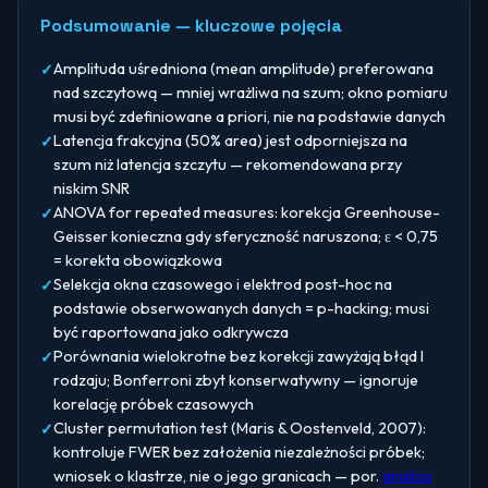
Podsumowanie — kluczowe pojęcia
Amplituda uśredniona (mean amplitude) preferowana
nad szczytową — mniej wrażliwa na szum; okno pomiaru
musi być zdefiniowane a priori, nie na podstawie danych
Latencja frakcyjna (50% area) jest odporniejsza na
szum niż latencja szczytu — rekomendowana przy
niskim SNR
ANOVA for repeated measures: korekcja Greenhouse-
Geisser konieczna gdy sferyczność naruszona; ε < 0,75
= korekta obowiązkowa
Selekcja okna czasowego i elektrod post-hoc na
podstawie obserwowanych danych = p-hacking; musi
być raportowana jako odkrywcza
Porównania wielokrotne bez korekcji zawyżają błąd I
rodzaju; Bonferroni zbyt konserwatywny — ignoruje
korelację próbek czasowych
Cluster permutation test (Maris & Oostenveld, 2007):
kontroluje FWER bez założenia niezależności próbek;
wniosek o klastrze, nie o jego granicach — por.
analiza