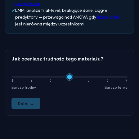
statystyczna
LMM: analiza trial-level, brakujące dane, ciągłe
predyktory — przewaga nad ANOVA gdy
liczba prób
jest nierówna między uczestnikami
Jak oceniasz trudność tego materiału?
1
2
3
4
5
6
7
Bardzo trudny
Bardzo łatwy
Dalej →