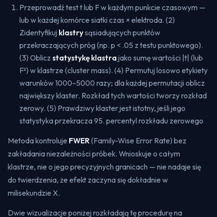
Przeprowadź test t lub F w każdym punkcie czasowym —
lub w każdej komórce siatki czas × elektroda. (2)
Zidentyfikuj
klastry
sąsiadujących punktów
przekraczających próg (np. p < .05 z testu punktowego).
(3) Oblicz
statystykę klastra
jako sumę wartości |t| (lub
F²) w klastrze (cluster mass). (4) Permutuj losowo etykiety
warunków 1000–5000 razy; dla każdej permutacji oblicz
największy klaster. Rozkład tych wartości tworzy rozkład
zerowy. (5) Prawdziwy klaster jest istotny, jeśli jego
statystyka przekracza 95. percentyl rozkładu zerowego
Metoda kontroluje
FWER
(Family-Wise Error Rate) bez
zakładania niezależności próbek. Wnioskuje o całym
klastrze, nie o jego precyzyjnych granicach — nie nadaje się
do twierdzenia, że efekt zaczyna się dokładnie w
milisekundzie X.
Dwie wizualizacje poniżej rozkładają tę procedurę na