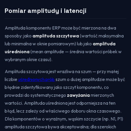
Pomiar amplitudy i latencji
Amplituda komponentu ERP może być mierzona na dwa
sposoby: jako
amplituda szczytowa
(wartość maksymalna
lub minimalna w oknie pomiarowym) lub jako
amplituda
uśredniona
(mean amplitude — średnia wartości próbek w
wybranym oknie czasu).
Amplituda szczytowa jest wrażliwa na szum — przy małej
liczbie
uśrednionych prób
szum o dużej amplitudzie może być
błędnie zidentyfikowany jako szczyt komponentu, co
prowadzi do systematycznego
zawyżania
mierzonych
wartości. Amplituda uśredniona jest odporniejsza na ten
błąd, lecz zależy od właściwego doboru okna czasowego.
Dla komponentów o wyraźnym, wąskim szczycie (np. N1, P1)
amplituda szczytowa bywa akceptowalna; dla szerokich