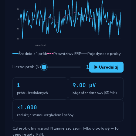
10
0
-10
-20
bodziec (0 ms)
Średnia z
1
prób
Prawdziwy ERP
Pojedyncze próby
1
Liczba prób (N)
▶
Uśredniaj
1
9.00
μV
prób uśrednionych
błąd standardowy (SD/√N)
×
1.000
redukcja szumu względem 1 próby
Czterokrotny wzrost N zmniejsza szum tylko o połowę — to
cena reguły 1/√N.