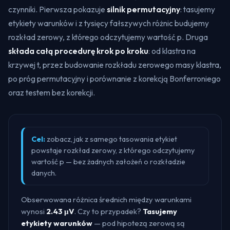
czynniki. Pierwsza pokazuje
silnik permutacyjny
: tasujemy
etykiety warunków i z tysięcy fałszywych różnic budujemy
rozkład zerowy, z którego odczytujemy wartość p. Druga
składa całą procedurę krok po kroku
: od klastra na
krzywej t, przez budowanie rozkładu zerowego masy klastra,
po próg permutacyjny i porównanie z korekcją Bonferroniego
oraz testem bez korekcji.
Cel:
zobacz, jak z samego
tasowania etykiet
powstaje rozkład zerowy, z którego odczytujemy
wartość p — bez żadnych założeń o rozkładzie
danych.
Obserwowana różnica średnich między warunkami
wynosi
2.43
μV
. Czy to przypadek?
Tasujemy
etykiety warunków
— pod hipotezą zerową są