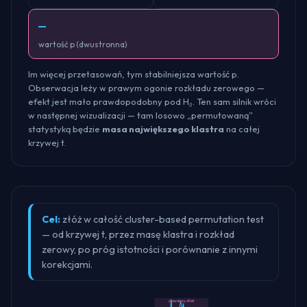
—
wartość p (dwustronna)
Im więcej przetasowań, tym stabilniejsza wartość p.
Obserwacja leży w prawym ogonie rozkładu zerowego —
efekt jest mało prawdopodobny pod H₀. Ten sam silnik wróci
w następnej wizualizacji — tam losowo „permutowaną”
statystyką będzie
masa największego klastra
na całej
krzywej t.
Cel:
złóż w całość cluster-based permutation test
— od krzywej t, przez masę klastra i rozkład
zerowy, po próg istotności i porównanie z innymi
korekcjami.
prawdziwy efekt